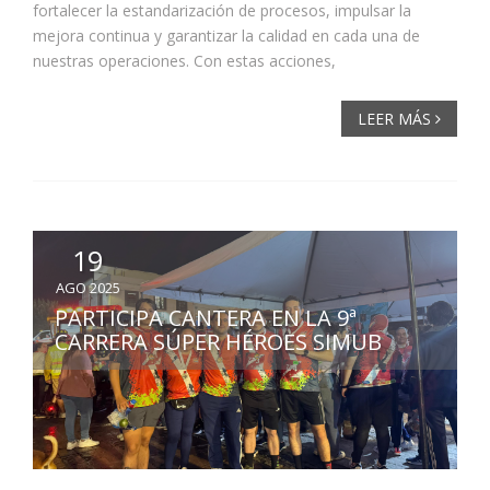
fortalecer la estandarización de procesos, impulsar la
mejora continua y garantizar la calidad en cada una de
nuestras operaciones. Con estas acciones,
LEER MÁS
19
AGO 2025
PARTICIPA CANTERA EN LA 9ª
CARRERA SÚPER HÉROES SIMUB