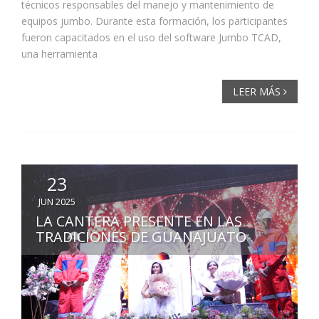
técnicos responsables del manejo y mantenimiento de
equipos jumbo. Durante esta formación, los participantes
fueron capacitados en el uso del software Jumbo TCAD,
una herramienta
LEER MÁS
23
JUN 2025
LA CANTERA PRESENTE EN LAS
TRADICIONES DE GUANAJUATO